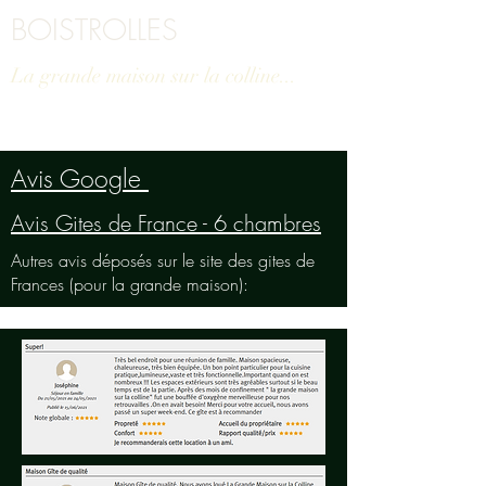
BOISTROLLES
La grande maison sur la colline...
Avis Google
Avis Gites de France - 6 chambres
Autres avis déposés sur le site des gites de
Frances (pour la grande maison):