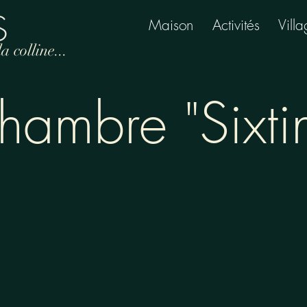
S
Maison
A
ctivités
V
ill
 colline...
hambre "Sixti