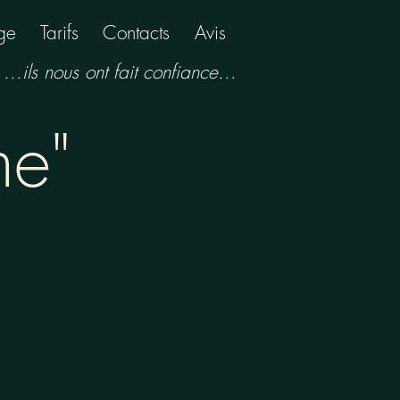
age
Tarifs
Contacts
Avis
...ils nous ont fait confiance..
.
ne"